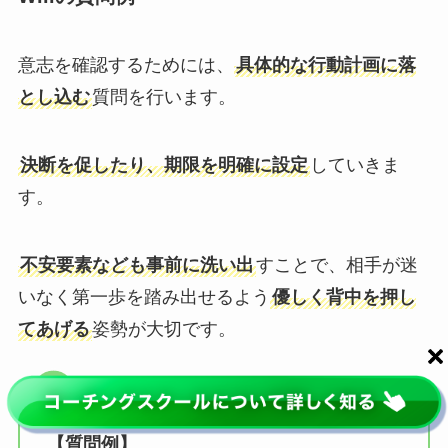
意志を確認するためには、
具体的な行動計画に落
とし込む
質問を行います。
決断を促したり、期限を明確に設定
していきま
す。
不安要素なども事前に洗い出
すことで、相手が迷
いなく第一歩を踏み出せるよう
優しく背中を押し
てあげる
姿勢が大切です。
【質問例】