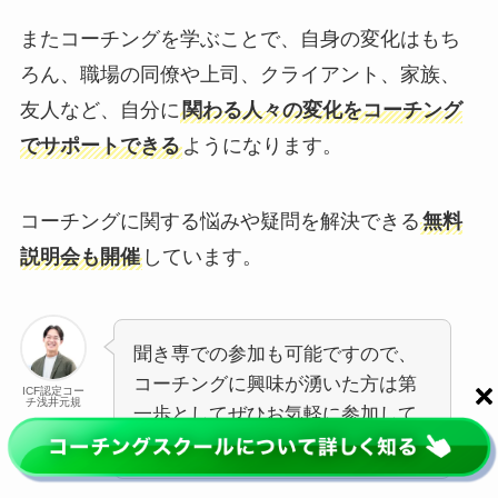
またコーチングを学ぶことで、自身の変化はもち
ろん、職場の同僚や上司、クライアント、家族、
友人など、自分に
関わる人々の変化をコーチング
でサポートできる
ようになります。
コーチングに関する悩みや疑問を解決できる
無料
説明会も開催
しています。
聞き専での参加も可能ですので、
コーチングに興味が湧いた方は第
ICF認定コー
チ浅井元規
一歩としてぜひお気軽に参加して
みてくださいね！