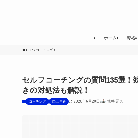
ホーム
資格
TOP
コーチング
セルフコーチングの質問135選
きの対処法も解説！
2026年6月20日
浅井 元規
コーチング
自己理解