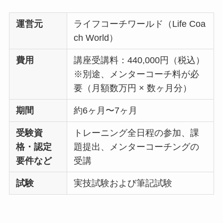
運営元
ライフコーチワールド（Life Coa
ch World）
費用
講座受講料：440,000円（税込）
※別途、メンターコーチ料が必
要（月額数万円 × 数ヶ月分）
期間
約6ヶ月〜7ヶ月
受験資
トレーニング全日程の参加、課
格・認定
題提出、メンターコーチングの
要件など
受講
試験
実技試験および筆記試験