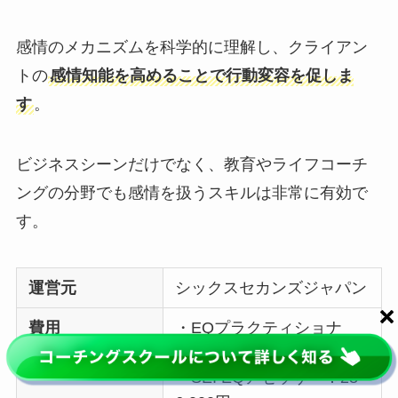
感情のメカニズムを科学的に理解し、クライアン
トの
感情知能を高めることで行動変容を促しま
す
。
ビジネスシーンだけでなく、教育やライフコーチ
ングの分野でも感情を扱うスキルは非常に有効で
す。
運営元
シックスセカンズジャパン
費用
・EQプラクティショナ
ー：343,200円
・SEI EQアセッサー：28