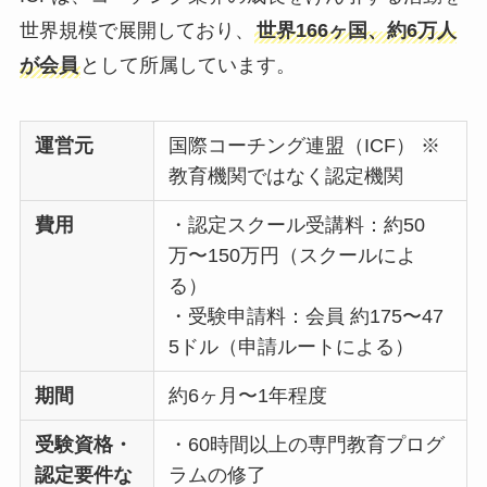
世界規模で展開しており、
世界166ヶ国、約6万人
が会員
として所属しています。
運営元
国際コーチング連盟（ICF） ※
教育機関ではなく認定機関
費用
・認定スクール受講料：約50
万〜150万円（スクールによ
る）
・受験申請料：会員 約175〜47
5ドル（申請ルートによる）
期間
約6ヶ月〜1年程度
受験資格・
・60時間以上の専門教育プログ
認定要件な
ラムの修了