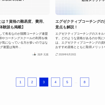
）とは？資格の難易度、費用、
エグゼクティブコーチングの
体験談も掲載】
意点も解説！
して有名なのが国際コーチング連盟
エグゼクティブコーチングのスキル
取得やコーチングスクールの利用を検
す。どのような資格があるのか気に
が気になっている方が多いのではな
は、エグゼクティブコーチングの資
連盟は海外...
おすすめ資格とともに取得メリットや
浅井 元規
2026年6月20日
1
2
3
4
5
...
8