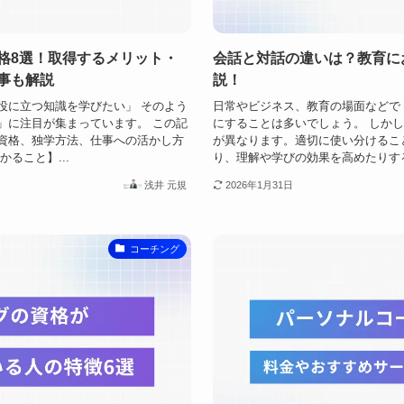
格8選！取得するメリット・
会話と対話の違いは？教育に
事も解説
説！
役に立つ知識を学びたい」 そのよう
日常やビジネス、教育の場面などで
」に注目が集まっています。 この記
にすることは多いでしょう。 しか
資格、独学方法、仕事への活かし方
が異なります。適切に使い分けるこ
ること】...
り、理解や学びの効果を高めたりする
浅井 元規
2026年1月31日
コーチング