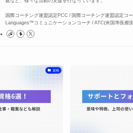
庭など、様々な活動の支援を行なっています。
国際コーチング連盟認定PCC / 国際コーチング連盟認定コーチン
Languages™コミュニケーションコーチ / ATC(米国準医療
資格