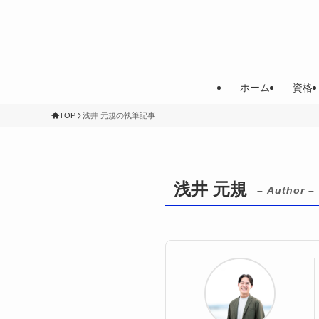
ホーム
資格
TOP
浅井 元規の執筆記事
浅井 元規
– Author –