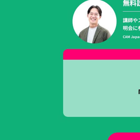
無料
講師や
明会に
CAM Jap