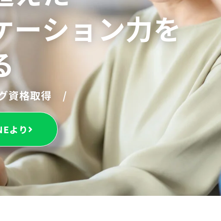
ケーション力を
る
ング資格取得 /
NEより