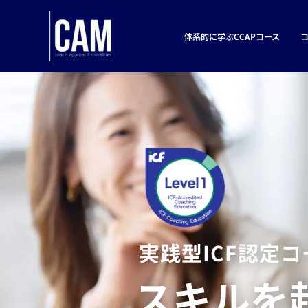
内
容
体系的に学ぶCCAPコース
を
ス
キ
ッ
プ
実践型ICF認定
スキルを