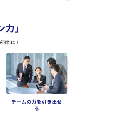
ン力」
が可能に！
チームの力を引き出せ
る