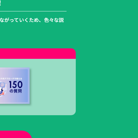
！
ながっていく
ため、
色々な説