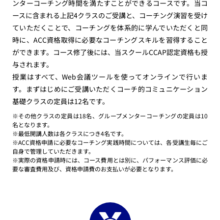
ンターコーチング時間を満たすことができる
コースです。当コ
ースに含まれる
上記4クラスのご受講と、コーチング演習を受け
ていただくことで、コーチングを体系的に学んでいただくと同
時に、ACC資格取得に必要なコーチングスキルを習得すること
ができます。コース修了後には、当スクールCCAP認定資格も授
与されます。
授業はすべて、Web会議ツールを使ってオンラインで行いま
す。まずはじめにご受講いただくコーチ的コミュニケーション
基礎クラスの定員は12名です。
※その他クラスの定員は18名、グループメンターコーチングの定員は10
名となります。
※最低開講人数は各クラスにつき4名です。
※ACC資格申請に必要なコーチング実践時間については、各受講生毎にご
自身で管理していただきます。
※実際の資格申請時には、コース費用とは別に、パフォーマンス評価に必
要な審査費用及び、資格申請費のお支払いが必要となります。