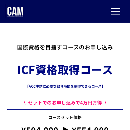
内
容
を
ス
キ
国際資格を目指すコースのお申し込み
ッ
プ
ICF資格取得コース
【ACC申請に必要な教育時間を取得できるコース】
\ セットでのお申し込みで4万円お得 /
コースセット価格