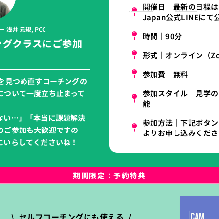
開催日│最新の日程は
Japan公式LINEにて
ー 浅井 元規, PCC
時間│90分
ングクラスにご参加
形式│オンライン（Zo
参加費│無料
”を見つめ直すコーチングの
参加スタイル│見学の
について一度立ち止まって
能
ない…」「本当に課題解決
参加方法│下記ボタンの、
のご参加も大歓迎ですの
よりお申し込みくださ
にいらしてくださいね！
期間限定：予約特典
\ セルフコーチングにも使える /